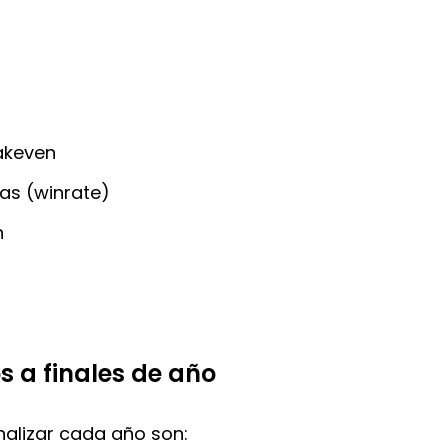
akeven
as (winrate)
n
s a finales de año
inalizar cada año son: