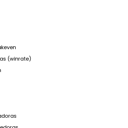
akeven
as (winrate)
n
adoras
dedoras