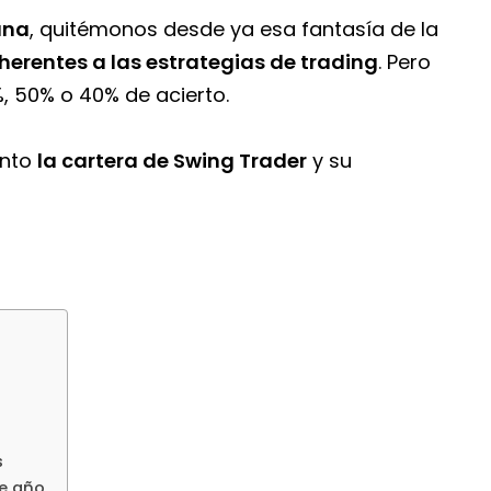
ana
, quitémonos desde ya esa fantasía de la
herentes a las estrategias de trading
. Pero
 50% o 40% de acierto.
ento
la cartera de Swing Trader
y su
s
de año